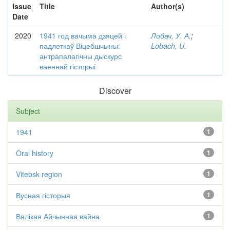
Issue
Title
Author(s)
Date
2020
1941 год вачыма дзяцей і
Лобач, У. А.
;
падлеткаў Віцебшчыны:
Lobach, U.
антрапалагічны дыскурс
ваеннай гісторыі
Discover
Subject
1941
1
Oral history
1
Vitebsk region
1
Вусная гісторыя
1
Вялікая Айчынная вайна
1