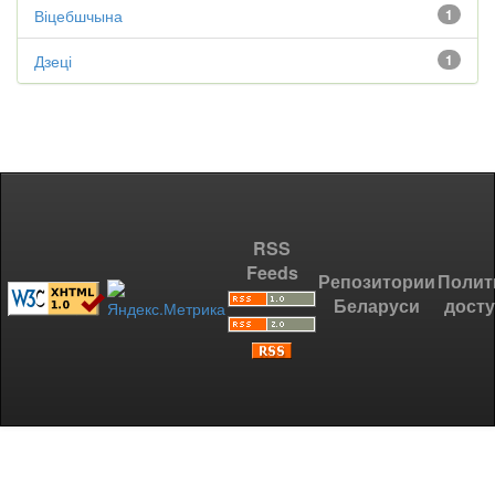
Віцебшчына
1
Дзеці
1
RSS
Feeds
Репозитории
Полит
Беларуси
дост