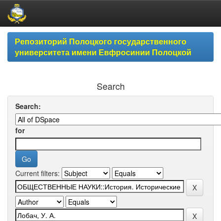
Skip
Репозиторий Полоцкого государственного
navigation
университета имени Евфросинии Полоцкой
Search
Search:
for
Current filters: