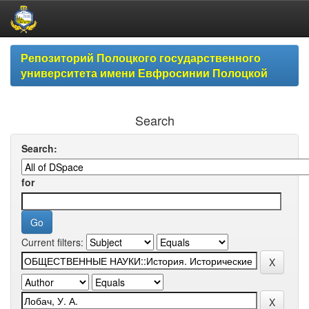
Skip
Репозиторий Полоцкого государственного
navigation
университета имени Евфросинии Полоцкой
Search
Search:
for
Current filters: