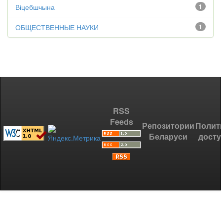
Віцебшчына
1
ОБЩЕСТВЕННЫЕ НАУКИ
1
RSS
Feeds
Репозитории
Полит
Беларуси
дост