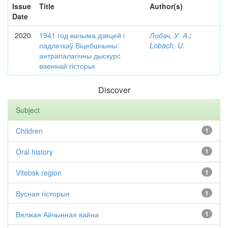
Issue
Title
Author(s)
Date
2020
1941 год вачыма дзяцей і
Лобач, У. А.
;
падлеткаў Віцебшчыны:
Lobach, U.
антрапалагічны дыскурс
ваеннай гісторыі
Discover
Subject
Children
1
Oral history
1
Vitebsk region
1
Вусная гісторыя
1
Вялікая Айчынная вайна
1