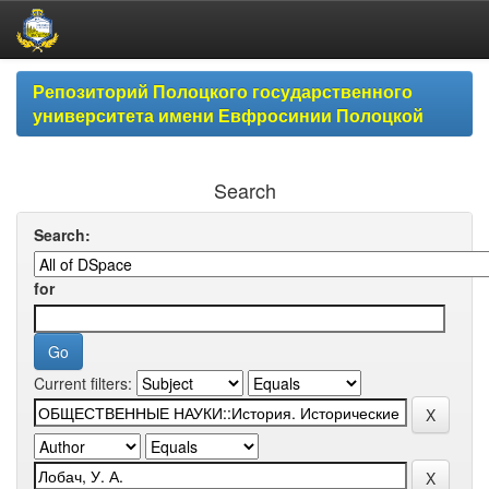
Skip
Репозиторий Полоцкого государственного
navigation
университета имени Евфросинии Полоцкой
Search
Search:
for
Current filters: