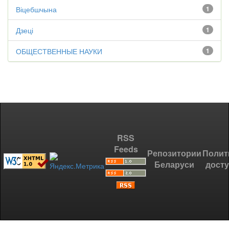
Віцебшчына
1
Дзеці
1
ОБЩЕСТВЕННЫЕ НАУКИ
1
RSS
Feeds
Репозитории
Полит
Беларуси
дост