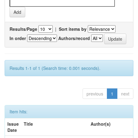
Results/Page
|
Sort items by
In order
Authors/record
Results 1-1 of 1 (Search time: 0.001 seconds).
previous
1
next
Item hits:
Issue
Title
Author(s)
Date