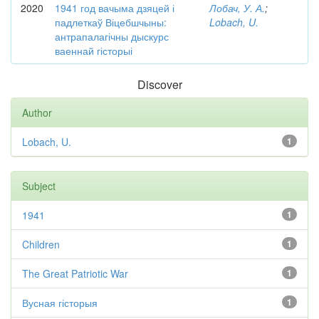
2020
1941 год вачыма дзяцей і
Лобач, У. А.
;
падлеткаў Віцебшчыны:
Lobach, U.
антрапалагічны дыскурс
ваеннай гісторыі
Discover
Author
Lobach, U.
1
Subject
1941
1
Children
1
The Great Patriotic War
1
Вусная гісторыя
1