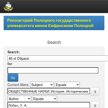
Skip
Репозиторий Полоцкого государственного
navigation
университета имени Евфросинии Полоцкой
Search
Search:
for
Current filters: