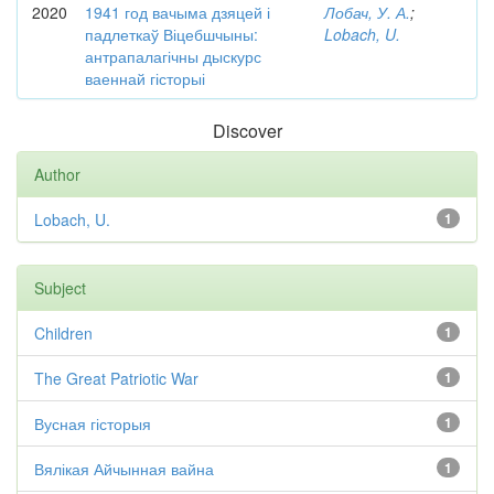
2020
1941 год вачыма дзяцей і
Лобач, У. А.
;
падлеткаў Віцебшчыны:
Lobach, U.
антрапалагічны дыскурс
ваеннай гісторыі
Discover
Author
Lobach, U.
1
Subject
Children
1
The Great Patriotic War
1
Вусная гісторыя
1
Вялікая Айчынная вайна
1