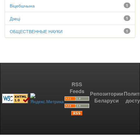
Віцебшчына
1
Дзеці
1
ОБЩЕСТВЕННЫЕ НАУКИ
1
RSS
Feeds
Репозитории
Полит
Беларуси
дост