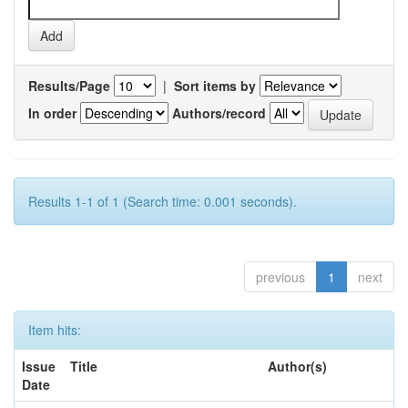
Results/Page
|
Sort items by
In order
Authors/record
Results 1-1 of 1 (Search time: 0.001 seconds).
previous
1
next
Item hits:
Issue
Title
Author(s)
Date