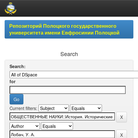
Skip
Репозиторий Полоцкого государственного
navigation
университета имени Евфросинии Полоцкой
Search
Search:
for
Current filters: