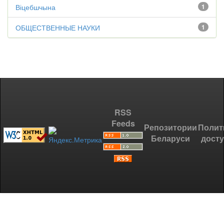
Віцебшчына
1
ОБЩЕСТВЕННЫЕ НАУКИ
1
RSS
Feeds
Репозитории
Полит
Беларуси
дост