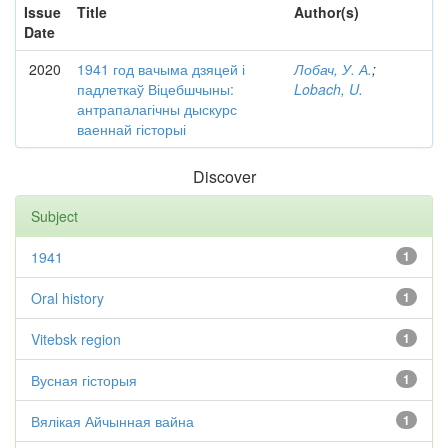
Issue
Title
Author(s)
Date
2020
1941 год вачыма дзяцей і
Лобач, У. А.
;
падлеткаў Віцебшчыны:
Lobach, U.
антрапалагічны дыскурс
ваеннай гісторыі
Discover
Subject
1941
1
Oral history
1
Vitebsk region
1
Вусная гісторыя
1
Вялікая Айчынная вайна
1