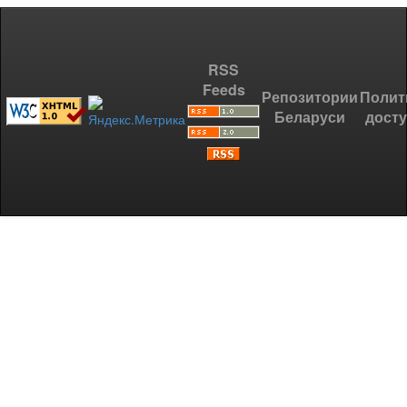
RSS
Feeds
Репозитории
Полит
Беларуси
дост