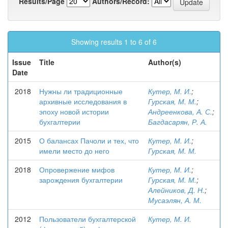
Results/Page
Authors/Record:
Showing results 1 to 6 of 6
Issue
Title
Author(s)
Date
2018
Нужны ли традиционные
Кутер, М. И.
;
архивные исследования в
Гурская, М. М.
;
эпоху новой истории
Андреенкова, А. С.
;
бухгалтерии
Багдасарян, Р. А.
2015
О балансах Пачоли и тех, что
Кутер, М. И.
;
имели место до него
Гурская, М. М.
2018
Опровержение мифов
Кутер, М. И.
;
зарождения бухгалтерии
Гурская, М. М.
;
Алейников, Д. Н.
;
Мусаэлян, А. М.
2012
Пользователи бухгалтерской
Кутер, М. И.