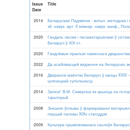
Issue
Title
Date
2014
Беларускае Падзвінне : вопыт, методыка і
зб. навук. арт. II міжнар. навук. канф., Пол
2020
Гандаль лесам і лесаматэрыяламі ў сістэ
Беларусі ў ХІХ ст.
2020
Гандлёвыя практыкі памеснага дваранства Бе
2022
Да асаблівасцей вядзення на беларускіх 
2016
Дваранскі маёнтак Беларусі ў канцы XVIII
шляхецкай супольнасці
2014
Запіскі” В.М. Севергіна як крыніца па гіст
тэрыторый
2008
Знешнія ўплывы ў фарміраванні матэрыял
першай паловы XIXх стагоддзя
2009
Культура прывілеяванага саслоўя Беларус