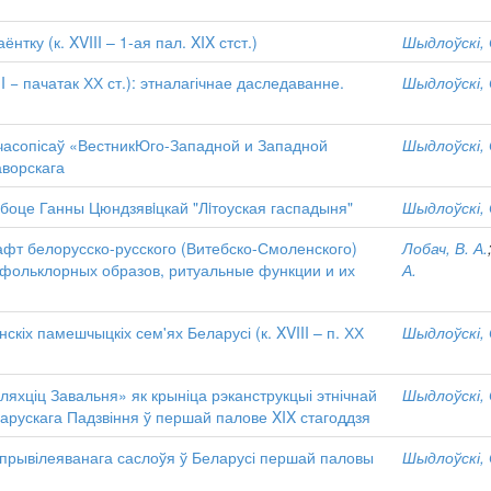
тку (к. XVIII – 1-ая пал. XIX стст.)
Шыдлоўскі, 
 − пачатак ХХ ст.): этналагічнае даследаванне.
Шыдлоўскі, 
 часопісаў «ВестникЮго-Западной и Западной
Шыдлоўскі, 
аворскага
боце Ганны Цюндзявiцкай "Лiтоуская гаспадыня"
Шыдлоўскі, 
фт белорусско-русского (Витебско-Смоленского)
Лобач, В. А.
а фольклорных образов, ритуальные функции и их
А.
іх памешчыцкіх сем'ях Беларусі (к. XVIII – п. ХХ
Шыдлоўскі, 
ляхціц Завальня» як крыніца рэканструкцыі этнічнай
Шыдлоўскі, 
арускага Падзвіння ў першай палове XIX стагоддзя
прывілеяванага саслоўя ў Беларусі першай паловы
Шыдлоўскі, 