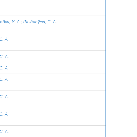
обач, У. А.
;
Шыдлоўскі, С. А.
С. А.
С. А.
С. А.
С. А.
С. А.
С. А.
С. А.