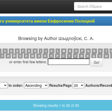
ого университета имени Евфросинии Полоцкой
Browsing by Author Шыдлоўскі, С. А.
C
D
E
F
G
H
I
J
K
L
M
N
O
P
Q
R
S
T
З
И
Й
К
Л
М
Н
О
П
Р
С
Т
У
Ф
Х
Ц
Ч
Ш
or enter first few letters:
In order:
Results/Page
Authors/Record
Showing results 1 to 20 of 20