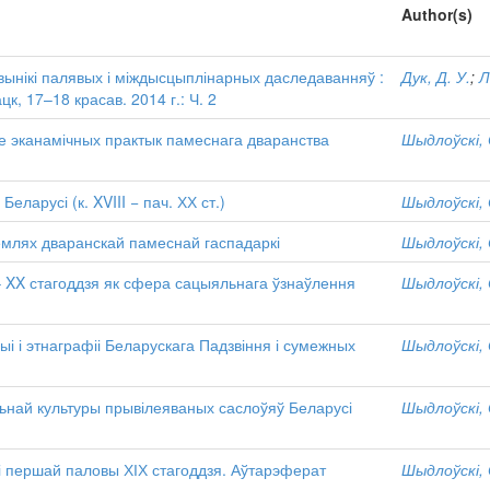
Author(s)
 вынікі палявых і міждысцыплінарных даследаванняў :
Дук, Д. У.
;
Л
ацк, 17–18 красав. 2014 г.: Ч. 2
ме эканамічных практык памеснага дваранства
Шыдлоўскі, 
ларусі (к. XVIII − пач. ХХ ст.)
Шыдлоўскі, 
землях дваранскай памеснай гаспадаркі
Шыдлоўскі, 
 – XX стагоддзя як сфера сацыяльнага ўзнаўлення
Шыдлоўскі, 
орыі і этнаграфіі Беларускага Падзвіння і сумежных
Шыдлоўскі, 
ьнай культуры прывілеяваных саслоўяў Беларусі
Шыдлоўскі, 
і першай паловы ХІХ стагоддзя. Аўтарэферат
Шыдлоўскі, 