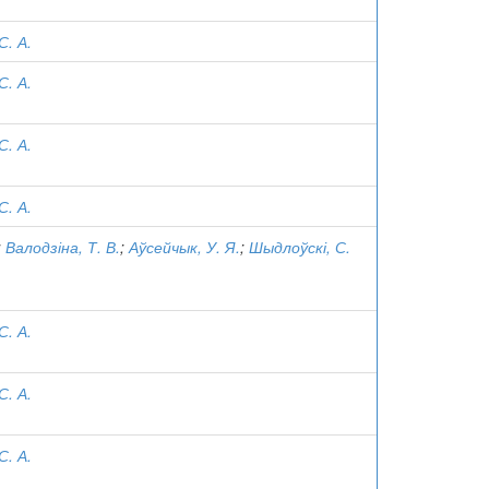
С. А.
С. А.
С. А.
С. А.
;
Валодзіна, Т. В.
;
Аўсейчык, У. Я.
;
Шыдлоўскі, С.
С. А.
С. А.
С. А.