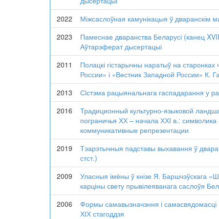
дысертацыі
2022
Міжсаслоўная камунікацыя ў дваранскім маён
2023
Памеснае дваранства Беларусі (канец XVIII
Аўтарэферат дысертацыі
2011
Полацкі гістарычны наратыў на старонках
России» і «Вестник Западной России» К. Г
2013
Сiстэма рацыянальнага гаспадарання у ра
2016
Традиционный культурно-языковой ландша
пограничья ХХ – начала ХХІ в.: символик
коммуникативные репрезентации
2019
Тэарэтычныя падставы выхавання ў дваранск
стст.)
2009
Уласныя імёны ў кнізе Я. Баршчэўскага «Ш
карціны свету прывілеяванага саслоўя Бел
2006
Формы самавызначэння і самасвядомасці 
ХІХ стагоддзя