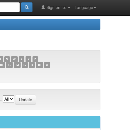
Sign on to:
Language
U
V
W
X
Y
Z
Щ
Ъ
Ы
Ь
Э
Ю
Я
: