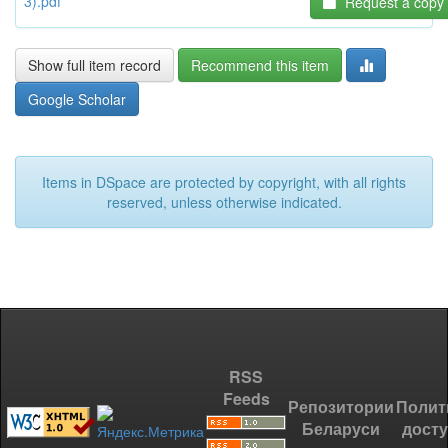
3).pdf
Request a copy
Show full item record
Recommend this item
Google Scholar
Items in DSpace are protected by copyright, with all rights
reserved, unless otherwise indicated.
RSS
Feeds
Репозитории
Полит
Беларуси
дост