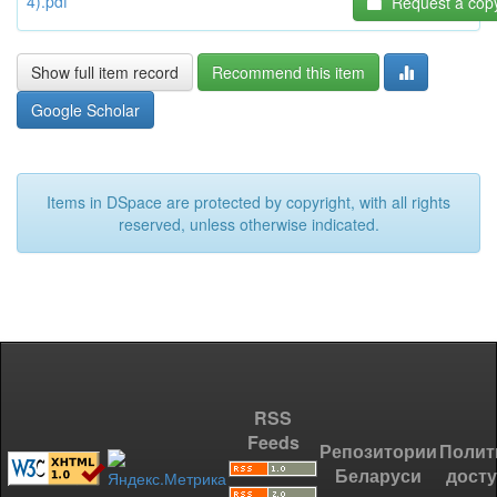
4).pdf
Request a cop
Show full item record
Recommend this item
Google Scholar
Items in DSpace are protected by copyright, with all rights
reserved, unless otherwise indicated.
RSS
Feeds
Репозитории
Полит
Беларуси
дост