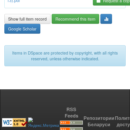
13).pdf
Request a cop
Show full item record
Recommend this item
Google Scholar
Items in DSpace are protected by copyright, with all rights
reserved, unless otherwise indicated.
RSS
Feeds
Репозитории
Полит
Беларуси
дост