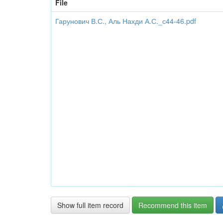
File
Гарунович В.С., Аль Нахди А.С._с44-46.pdf
Show full item record
Recommend this item