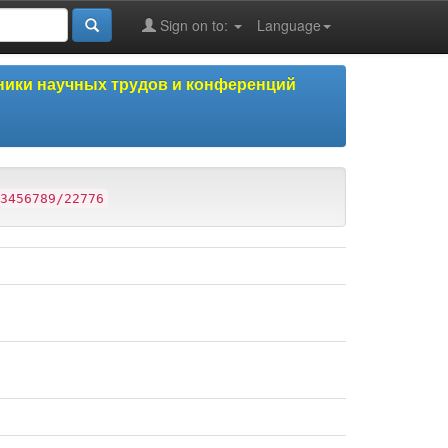
Sign on to:
Language
ики научных трудов и конференций
3456789/22776