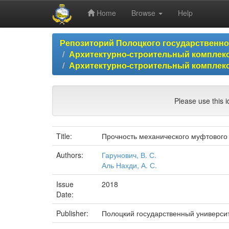
Home
Browse
Help
Skip
Репозиторий Полоцкого государственн
navigation
Архитектурно-строительный комплекс
Архитектурно-строительный комплекс
Please use this id
Title:
Прочность механического муфтового
Authors:
Гарунович, В. С.
Аль Нахди, А. С.
Issue
2018
Date:
Publisher:
Полоцкий государственный универси