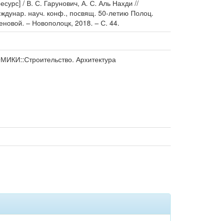
рс] / В. С. Гарунович, А. С. Аль Нахди //
ждунар. науч. конф., посвящ. 50-летию Полоц.
феновой. – Новополоцк, 2018. – С. 44.
КИ::Строительство. Архитектура