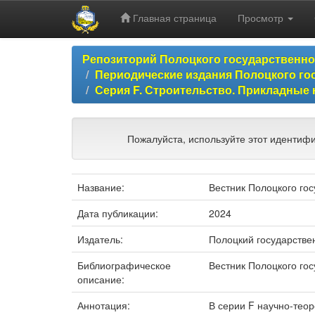
Главная страница
Просмотр
Skip
Репозиторий Полоцкого государственн
navigation
Периодические издания Полоцкого го
Серия F. Строительство. Прикладные на
Пожалуйста, используйте этот идентифи
Название:
Вестник Полоцкого гос
Дата публикации:
2024
Издатель:
Полоцкий государстве
Библиографическое
Вестник Полоцкого госу
описание:
Аннотация:
В серии F научно-тео