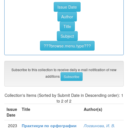
Subscribe to this collection to receive daily e-mail notification of new
additions
Collection's Items (Sorted by Submit Date in Descending order): 1
to 2 of 2
Issue
Title
Author(s)
Date
2023
Практикум по орфографии
Логвинова, И. В.