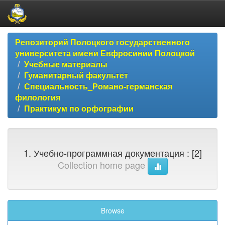
Skip
Репозиторий Полоцкого государственного
navigation
университета имени Евфросинии Полоцкой
Учебные материалы
Гуманитарный факультет
Специальность_Романо-германская
филология
Практикум по орфографии
1. Учебно-программная документация : [2]
Collection home page
Browse