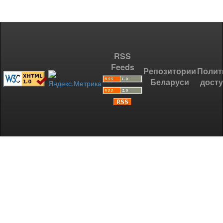
RSS
Feeds
Репозитории
Полит
Беларуси
дост