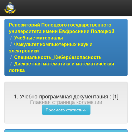
Skip
Репозиторий Полоцкого государственного
navigation
университета имени Евфросинии Полоцкой
Учебные материалы
Факультет компьютерных наук и
электроники
Специальность_Кибербезопасность
Дискретная математика и математическая
логика
1. Учебно-программная документация : [1]
Главная страница коллекции
Просмотр статистики