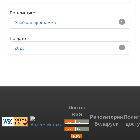
По тематике
Учебная программа
1
По дате
2023
1
Ленты
RSS
Репозитории
Полит
Беларуси
дост