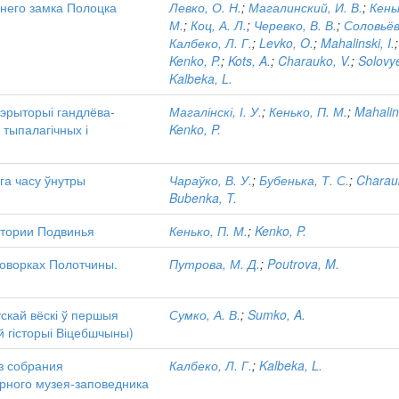
него замка Полоцка
Левко, О. Н.
;
Магалинский, И. В.
;
Кень
М.
;
Коц, А. Л.
;
Черевко, В. В.
;
Соловьёв,
Калбеко, Л. Г.
;
Levko, O.
;
Mahalinski, I.
;
Kenko, P.
;
Kots, A.
;
Charauko, V.
;
Solovye
Kalbeka, L.
тэрыторыі гандлёва-
Магалінскі, І. У.
;
Кенько, П. М.
;
Mahalins
 тыпалагічных і
Kenko, P.
га часу ўнутры
Чараўко, В. У.
;
Бубенька, Т. С.
;
Charau
Bubenka, T.
итории Подвинья
Кенько, П. М.
;
Kenko, P.
говорках Полотчины.
Путрова, М. Д.
;
Poutrova, M.
скай вёскі ў першыя
Сумко, А. В.
;
Sumko, A.
 гісторыі Віцебшчыны)
з собрания
Калбеко, Л. Г.
;
Kalbeka, L.
рного музея-заповедника