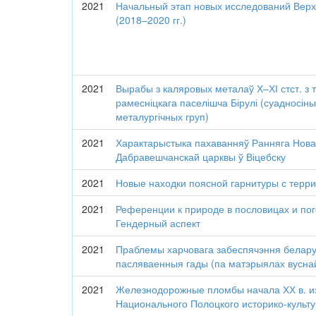
2021
Начальный этап новых исследований Верх
(2018–2020 гг.)
2021
Вырабы з каляровых металаў Х–ХІ стст. з 
рамесніцкага паселішча Бірулі (суадносіны
металургічных груп)
2021
Характарыстыка пахаванняў Ранняга Нова
Дабравешчанскай царквы ў Віцебску
2021
Новые находки поясной гарнитуры с терр
2021
Референции к природе в пословицах и по
Гендерный аспект
2021
Праблемы харчовага забеспячэння белару
пасляваенныя гады (па матэрыялах вуснай
2021
Железнодорожные пломбы начала ХХ в. и
Национального Полоцкого историко-культу