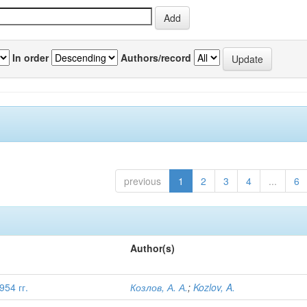
In order
Authors/record
previous
1
2
3
4
...
6
Author(s)
54 гг.
Козлов, А. А.
;
Kozlov, A.