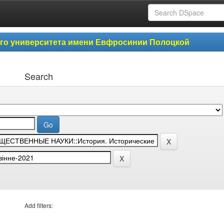
ого университета имени Евфросинии Полоцкой
Search
Add filters: