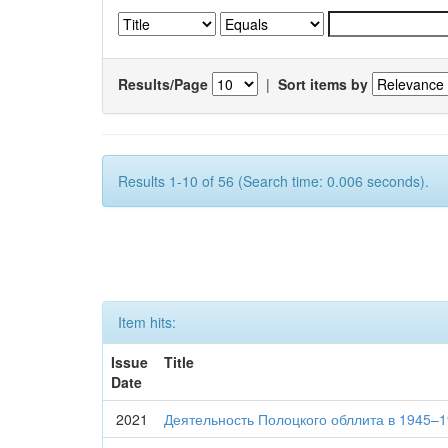
Results/Page
|
Sort items by
Results 1-10 of 56 (Search time: 0.006 seconds).
Item hits:
Issue
Title
Date
2021
Деятельность Полоцкого обллита в 1945–19