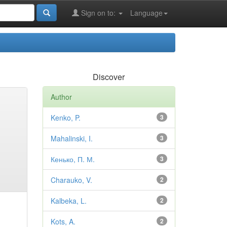
Sign on to:
Language
Discover
Author
Kenko, P.
3
Mahalinski, I.
3
Кенько, П. М.
3
Charauko, V.
2
Kalbeka, L.
2
Kots, A.
2