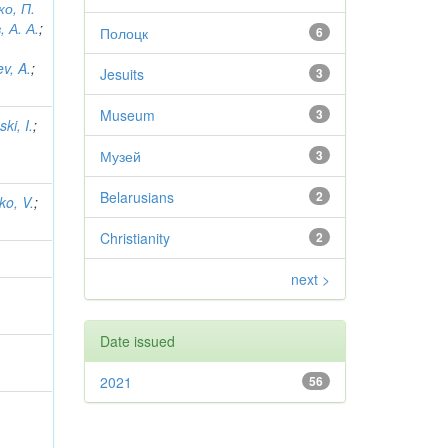
ко, П.
 А. А.
;
Полоцк
6
v, A.
;
Jesuits
3
Museum
3
ki, I.
;
Музей
3
Belarusians
2
ko, V.
;
Christianity
2
next >
Date issued
2021
56