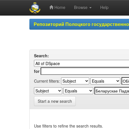
Home
Browse
Help
Skip
Репозиторий Полоцкого государственн
navigation
Search:
for
Current filters:
Start a new search
Use filters to refine the search results.