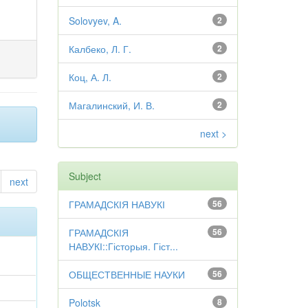
Solovyev, A.
2
Калбеко, Л. Г.
2
Коц, А. Л.
2
Магалинский, И. В.
2
next >
Subject
next
ГРАМАДСКІЯ НАВУКІ
56
ГРАМАДСКІЯ
56
НАВУКІ::Гісторыя. Гіст...
ОБЩЕСТВЕННЫЕ НАУКИ
56
Polotsk
8