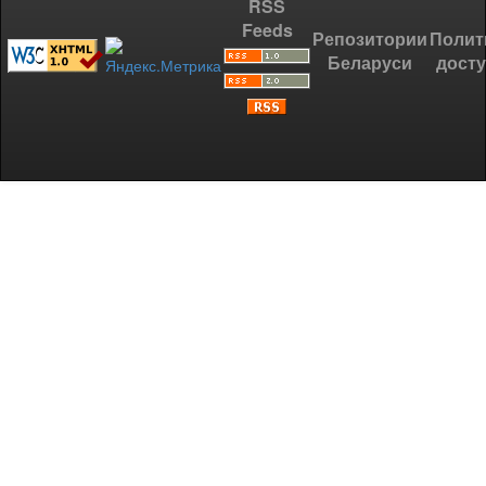
RSS
Feeds
Репозитории
Полит
Беларуси
дост