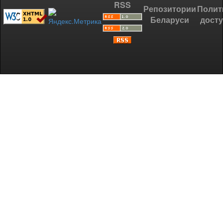
RSS
Репозитории
Полит
Беларуси
дост