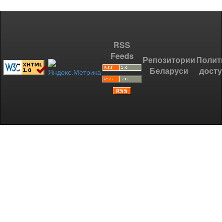
RSS
Feeds
Репозитории
Полит
Беларуси
дост