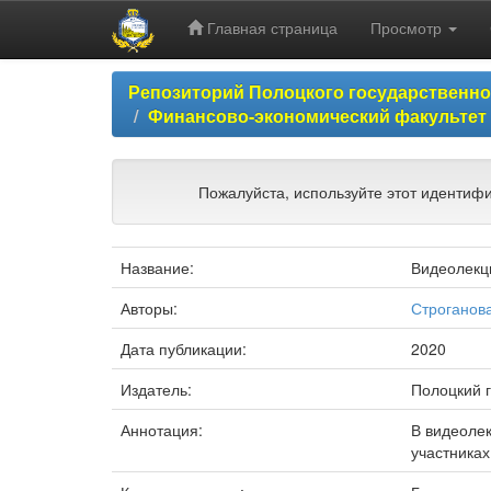
Главная страница
Просмотр
Skip
Репозиторий Полоцкого государственн
navigation
Финансово-экономический факультет
Пожалуйста, используйте этот идентифи
Название:
Видеолекц
Авторы:
Строганова
Дата публикации:
2020
Издатель:
Полоцкий 
Аннотация:
В видеоле
участниках