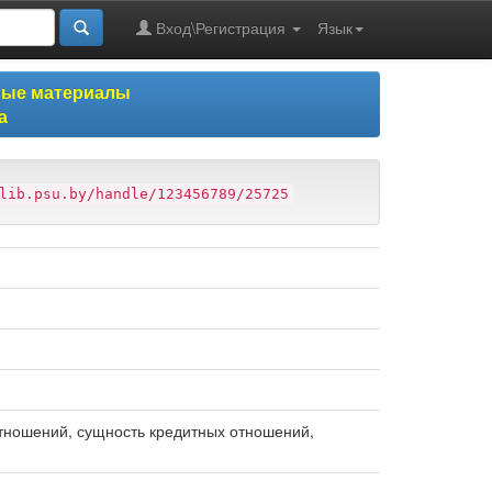
Вход\Регистрация
Язык
ные материалы
а
lib.psu.by/handle/123456789/25725
тношений, сущность кредитных отношений,