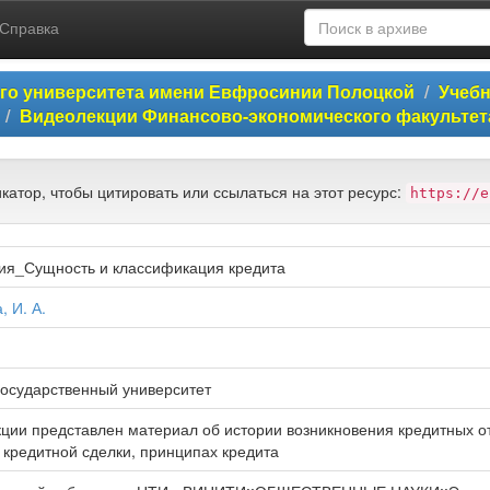
Справка
ого университета имени Евфросинии Полоцкой
Учеб
Видеолекции Финансово-экономического факультет
катор, чтобы цитировать или ссылаться на этот ресурс:
https://e
ия_Сущность и классификация кредита
, И. А.
государственный университет
кции представлен материал об истории возникновения кредитных о
 кредитной сделки, принципах кредита