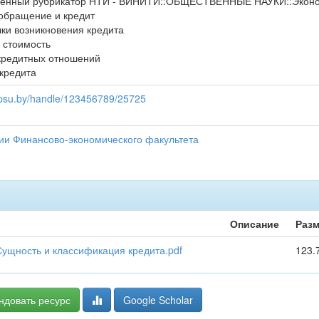
венный рубрикатор НТИ - ВИНИТИ::ОБЩЕСТВЕННЫЕ НАУКИ::Эконом
обращение и кредит
ки возникновения кредита
 стоимость
кредитных отношений
кредита
b.psu.by/handle/123456789/25725
ии Финансово-экономического факультета
Описание
Раз
ущность и классификация кредита.pdf
123.
ндовать ресурс
Google Scholar