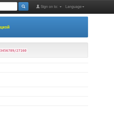
Sign on to:
Language
оцкой
3456789/27160