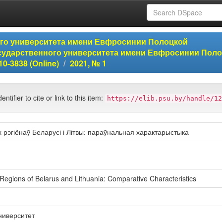
ого университета имени Евфросинии Полоцкой
сударственного университета имени Евфросинии Пол
0-3838 (Online)
2021, № 1
entifier to cite or link to this item:
https://elib.psu.by/handle/12
 рэгіёнаў Беларусі і Літвы: параўнальная характарыстыка
Regions of Belarus and Lithuania: Comparative Characteristics
ниверситет