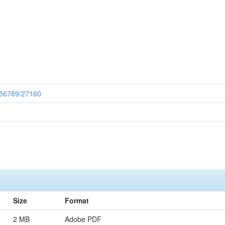
3456789/27160
Size
Format
2 MB
Adobe PDF