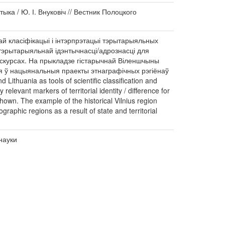
ыка / Ю. І. Внуковіч // Вестник Полоцкого
ай класіфікацыі і інтэрпрэтацыі тэрытарыяльных
тэрытарыяльнай ідэнтычнасці/адрознасці для
дыскурсах. На прыкладзе гістарычнай Віленшчыны
я ў нацыянальныя праекты этнаграфічных рэгіёнаў
thuania as tools of scientific classification and
 relevant markers of territorial identity / difference for
shown. The example of the historical Vilnius region
raphic regions as a result of state and territorial
науки