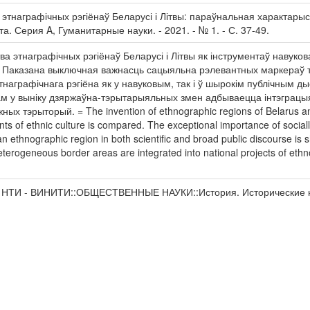
 этнаграфічных рэгіёнаў Беларусі і Літвы: параўнальная характарыст
а. Серия A, Гуманитарные науки. - 2021. - № 1. - С. 37-49.
 этнаграфічных рэгіёнаў Беларусі і Літвы як інструментаў навуков
. Паказана выключная важнасць сацыяльна рэлевантных маркераў 
тнаграфічнага рэгіёна як у навуковым, так і ў шырокім публічным 
м у выніку дзяржаўна-тэрытарыяльных змен адбываецца інтэграцы
 тэрыторый. = The invention of ethnographic regions of Belarus and Li
iants of ethnic culture is compared. The exceptional importance of socially
an ethnographic region in both scientific and broad public discourse is 
erogeneous border areas are integrated into national projects of ethnog
р НТИ - ВИНИТИ::ОБЩЕСТВЕННЫЕ НАУКИ::История. Исторические 