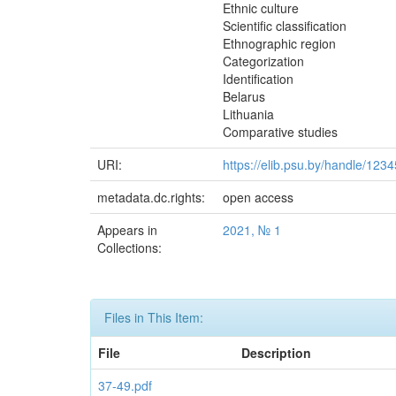
Ethnic culture
Scientific classification
Ethnographic region
Categorization
Identification
Belarus
Lithuania
Comparative studies
URI:
https://elib.psu.by/handle/12
metadata.dc.rights:
open access
Appears in
2021, № 1
Collections:
Files in This Item:
File
Description
37-49.pdf