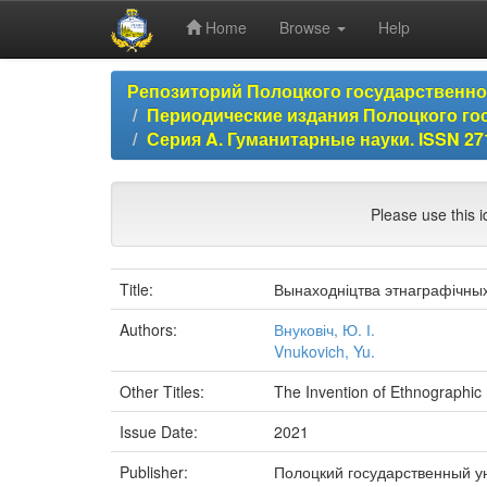
Home
Browse
Help
Skip
Репозиторий Полоцкого государственн
navigation
Периодические издания Полоцкого го
Серия A. Гуманитарные науки. ISSN 271
Please use this id
Title:
Вынаходніцтва этнаграфічных
Authors:
Внуковіч, Ю. І.
Vnukovich, Yu.
Other Titles:
The Invention of Ethnographic 
Issue Date:
2021
Publisher:
Полоцкий государственный у