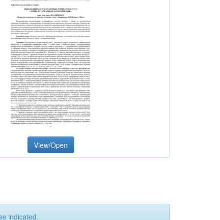
View/Open
se indicated.