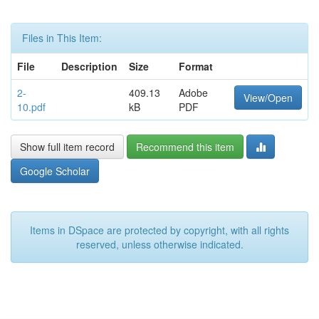
Files in This Item:
File
Description
Size
Format
2-
409.13
Adobe
View/Open
10.pdf
kB
PDF
Show full item record
Recommend this item
Google Scholar
Items in DSpace are protected by copyright, with all rights
reserved, unless otherwise indicated.