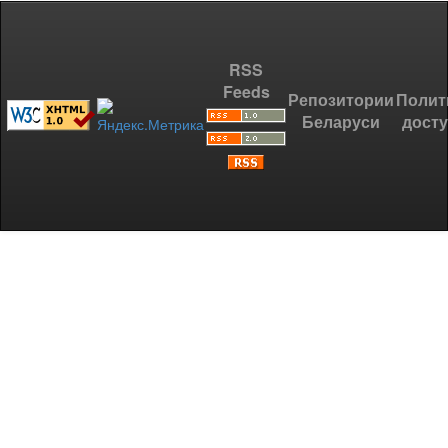
RSS
Feeds
Репозитории
Полит
Беларуси
дост