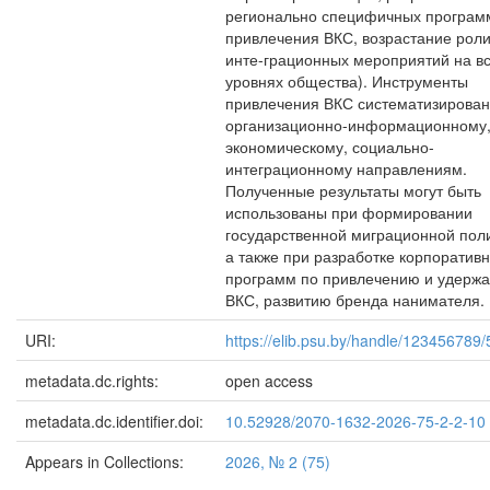
регионально специфичных програм
привлечения ВКС, возрастание рол
инте-грационных мероприятий на в
уровнях общества). Инструменты
привлечения ВКС систематизирован
организационно-информационному
экономическому, социально-
интеграционному направлениям.
Полученные результаты могут быть
использованы при формировании
государственной миграционной поли
а также при разработке корпоратив
программ по привлечению и удерж
ВКС, развитию бренда нанимателя.
URI:
https://elib.psu.by/handle/123456789
metadata.dc.rights:
open access
metadata.dc.identifier.doi:
10.52928/2070-1632-2026-75-2-2-10
Appears in Collections:
2026, № 2 (75)