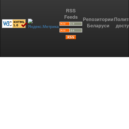
RSS
Feeds
Репозитории
Полит
Беларуси
дост