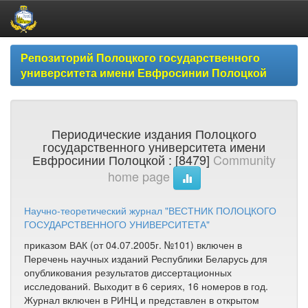
Skip
Репозиторий Полоцкого государственного
navigation
университета имени Евфросинии Полоцкой
Периодические издания Полоцкого
государственного университета имени
Евфросинии Полоцкой : [8479]
Community
home page
Научно-теоретический журнал "ВЕСТНИК ПОЛОЦКОГО
ГОСУДАРСТВЕННОГО УНИВЕРСИТЕТА"
приказом ВАК (от 04.07.2005г. №101) включен в
Перечень научных изданий Республики Беларусь для
опубликования результатов диссертационных
исследований. Выходит в 6 сериях, 16 номеров в год.
Журнал включен в РИНЦ и представлен в открытом