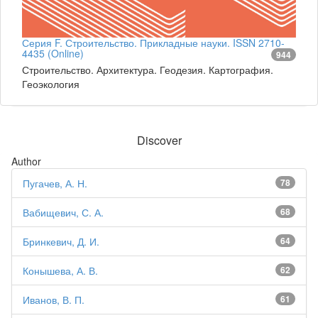
Серия F. Строительство. Прикладные науки. ISSN 2710-
4435 (Online)
944
Строительство. Архитектура. Геодезия. Картография.
Геоэкология
Discover
Author
Пугачев, А. Н.
78
Вабищевич, С. А.
68
Бринкевич, Д. И.
64
Конышева, А. В.
62
Иванов, В. П.
61